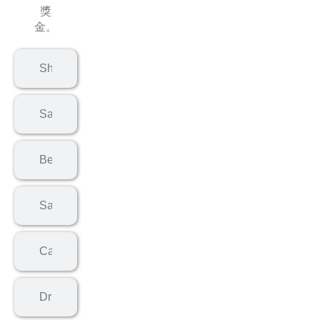
獎
金。
Shop Manager (Cosmetic)
Sales
Beauty Consultant
Sales Assistant
Cashier
Driver