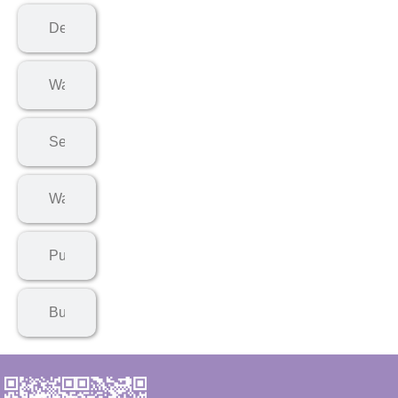
Delivery Assistant
Wareshouse Worker
Security Guard
Warehouse Clerk
Purchasing Clerk
Buying Assistant