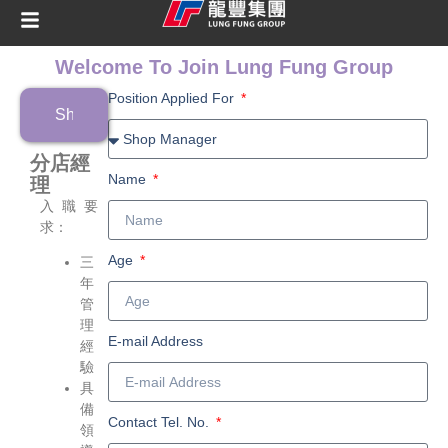
Welcome To Join Lung Fung Group
Position Applied For
Shop Manager
分店經
Name
理
入職要
求：
Age
三
年
管
理
E-mail Address
經
驗
具
備
Contact Tel. No.
領