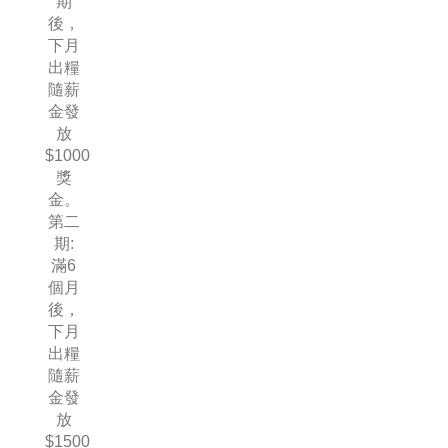
期
後，
下月
出糧
隨薪
金發
放
$1000
獎
金。
第二
期:
滿6
個月
後，
下月
出糧
隨薪
金發
放
$1500