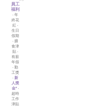
員工
福利
‧ 年
終花
紅 ‧
生日
假期
‧ 膳
食津
貼 ‧
有薪
年假
‧ 勤
工獎
‧
新
人獎
金*
‧
超時
工作
津貼