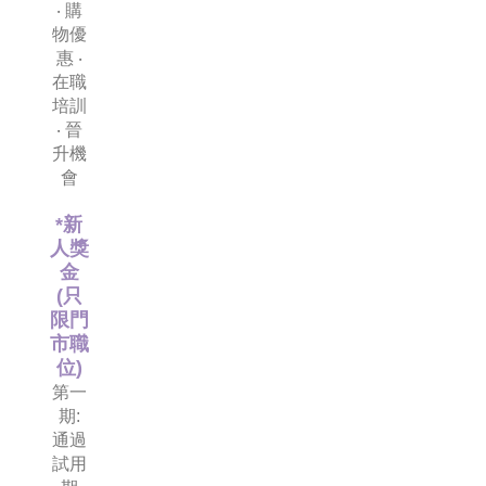
‧ 購
物優
惠 ‧
在職
培訓
‧ 晉
升機
會
*新
人獎
金
(只
限門
市職
位)
第一
期:
通過
試用