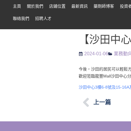
主頁
關於我們
店鋪位置
最新資訊
藥劑師博客
投資
聯絡我們
招聘人才
【沙田中心
2024-01-06
業務動
今後，沙田的居民可以輕鬆
歡迎蒞臨龍豐Mall沙田中
沙田中心3樓6-8號及15-16A
上一篇