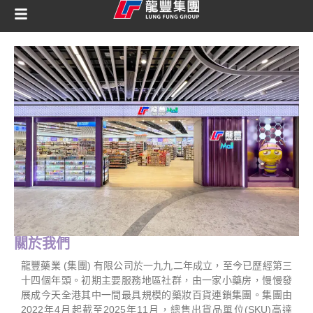
關於我們
龍豐藥業 (集團) 有限公司於一九九二年成立，至今已歷經第三
十四個年頭。初期主要服務地區社群，由一家小藥房，慢慢發
展成今天全港其中一間最具規模的藥妝百貨連鎖集團。集團由
2022年4月起截至2025年11月，總售出貨品單位(SKU)高達