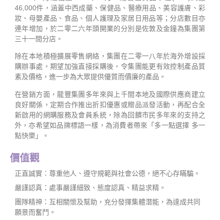
46,000件，涵蓋中西成藥、保健品、醫療用品、美容護膚、彩
妝、母嬰產品、食品、個人護理及家居日用品等；分店數目亦
連年增加，於二零二六年頭開業的分別是佐敦及金鐘為集團第
三十一間分店。
除在本地積極擴展零售網絡，集團在二零一八年於海外增設採
購辦事處，期望加強直接採購後，令集團能更有效控制產品質
素及價格，進一步為大眾提供優質而價廉的產品。
在營銷方面，龍豐集團多年來與上千間本地及國際供應商建立
良好關係，定期合作推出折扣優惠或贈品派發活動，再配合全
新啟用的網購服務及會員系統，除為回饋市民多年來的支持之
外，亦希望如品牌標語一樣，為消費者帶來「多一點選擇 多一
點快樂」。
價值觀
正直誠實：尊重他人、遵守規範與社會公德，絕不心存瞞騙。
嚴謹認真：處事嚴謹細致、態度認真、精益求精。
團隊精神：互相關懷及幫助，充分發揮集體潛能，為達成共同
願景而奮鬥。