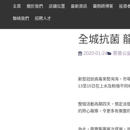
主頁
關於我們
店鋪位置
最新資訊
藥劑師博客
投資
聯絡我們
招聘人才
全城抗菌 
2020-01-24
慈善公
新型冠狀病毒來勢洶洶，市場
13至15日在上水及粉嶺不同
整個活動為期四天，預定派
的熱心報導，令更多有需要
為此，龍豐集團再次感謝，