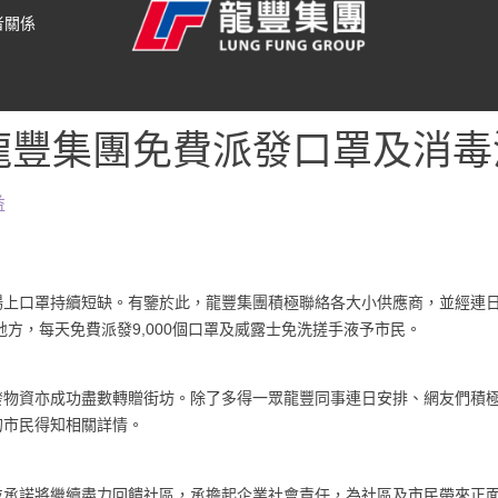
者關係
龍豐集團免費派發口罩及消毒
益
上口罩持續短缺。有鑒於此，龍豐集團積極聯絡各大小供應商，並經連日安排
地方，每天免費派發9,000個口罩及威露士免洗搓手液予市民。
發物資亦成功盡數轉贈街坊。除了多得一眾龍豐同事連日安排、網友們積
的市民得知相關詳情。
並承諾將繼續盡力回饋社區，承擔起企業社會責任，為社區及市民帶來正