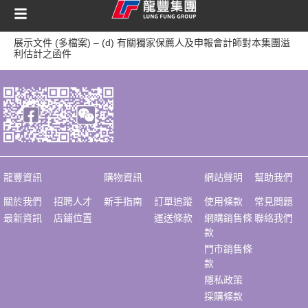
content
展示文件 (多檔案) – (d) 有關獨家保薦人及申報會計師對本集團溢
利估計之函件
龍豐資訊
購物資訊
網站聲明
幫助我們
關於我們
招聘人才
新手指南
訂單追蹤
使用條款
常見問題
最新資訊
店鋪位置
運送條款
網購銷售條
聯絡我們
款
門市銷售條
款
隱私政策
採購條款