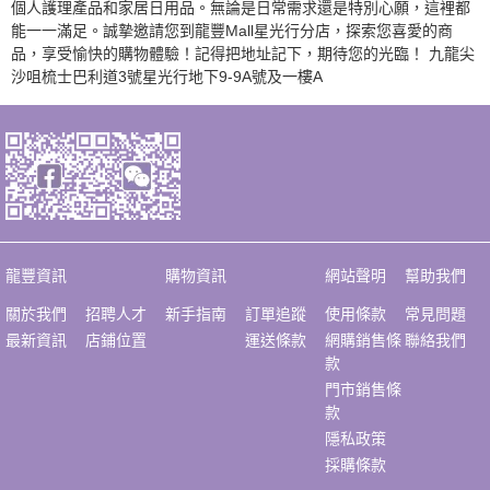
個人護理產品和家居日用品。無論是日常需求還是特別心願，這裡都
能一一滿足。誠摯邀請您到龍豐Mall星光行分店，探索您喜愛的商
品，享受愉快的購物體驗！記得把地址記下，期待您的光臨！ 九龍尖
沙咀梳士巴利道3號星光行地下9-9A號及一樓A
龍豐資訊
購物資訊
網站聲明
幫助我們
關於我們
招聘人才
新手指南
訂單追蹤
使用條款
常見問題
最新資訊
店鋪位置
運送條款
網購銷售條
聯絡我們
款
門市銷售條
款
隱私政策
採購條款